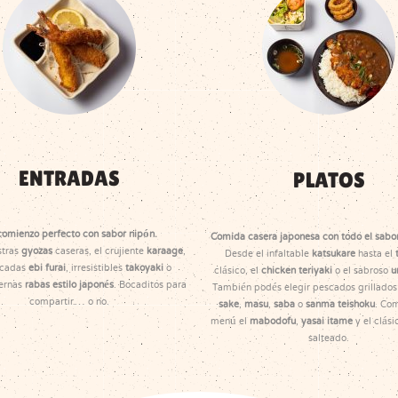
ENTRADAS
PLATOS
comienzo perfecto con sabor nipón.
Comida casera japonesa con todo el sabor
stras
gyozas
caseras, el crujiente
karaage
,
Desde el infaltable
katsukare
hasta el
icadas
ebi furai
, irresistibles
takoyaki
o
clásico, el
chicken teriyaki
o el sabroso
u
iernas
rabas estilo japonés
. Bocaditos para
También podés elegir pescados grillado
compartir… o no.
sake
,
masu
,
saba
o
sanma teishoku
. Com
menú el
mabodofu
,
yasai itame
y el clás
salteado.