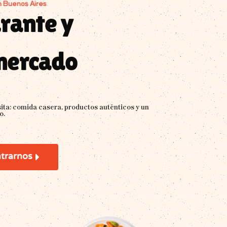
n Buenos Aires
rante y
mercado
sita: comida casera, productos auténticos y un
o.
trarnos