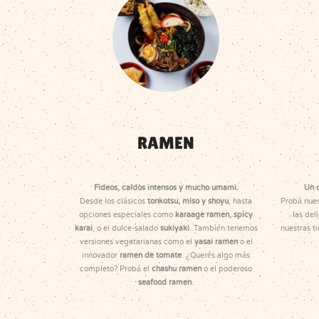
RAMEN
Fideos, caldos intensos y mucho umami.
Un 
Desde los clásicos
tonkotsu, miso y shoyu
, hasta
Probá nue
opciones especiales como
karaage ramen, spicy
las del
karai
, o el dulce-salado
sukiyaki
. También tenemos
nuestras t
versiones vegetarianas como el
yasai ramen
o el
innovador
ramen de tomate
. ¿Querés algo más
completo? Probá el
chashu ramen
o el poderoso
seafood ramen
.