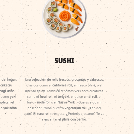
SUSHI
 del hogar.
Una selección de rolls frescos, crocantes y sabrosos.
tonkatsu
Clásicos como el
california roll
, el fresco
phila
, o el
nagi udon
.
intenso
spicy
. También tenemos versiones creativas
s como
yaki
como el
furai roll
, el
teriyaki
, el dulce
amai roll
, el
pletan el
fusión
mole roll
o el
Nueva York
. ¿Querés algo sin
ico
yakisoba
pescado? Probá nuestro
vegetarian roll
. ¿Fan del
atún? El
tuna roll
te espera. ¿Preferís crocante? Te va
a encantar el
phila con panko
.