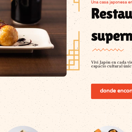
Una casa japonesa e
Restau
super
Viví Japón en cada vi
espacio cultural únic
donde encon