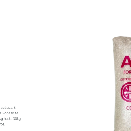
siática. El
. Por eso te
kg hasta 30kg.
os.