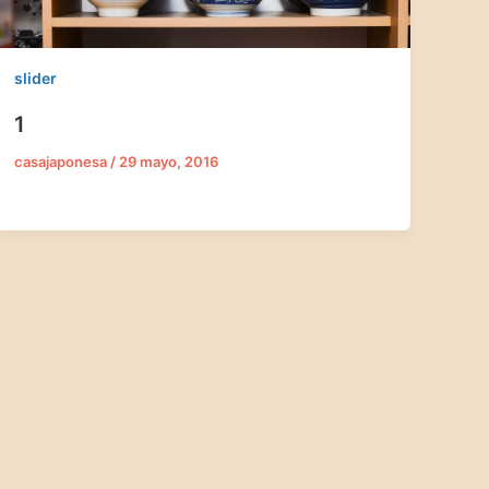
slider
1
casajaponesa
/
29 mayo, 2016