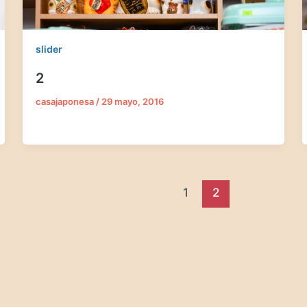
slider
2
casajaponesa
/
29 mayo, 2016
1
2